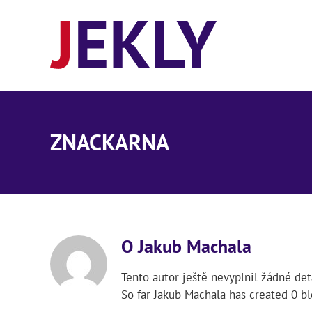
Přeskočit
na
obsah
ZNACKARNA
O
Jakub Machala
Tento autor ještě nevyplnil žádné deta
So far Jakub Machala has created 0 bl