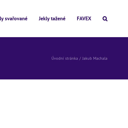
ly svařované
Jekly tažené
FAVEX
Úvodní stránka
Jakub Machala