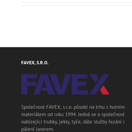
FAVEX, S.R.O.
Společnost FAVEX, s.r.o. působí na trhu s hutním
materiálem od roku 1994. Jedná se o společnost
nabízející trubky, jekly, tyče, dále služby řezání i
pálení laserem.